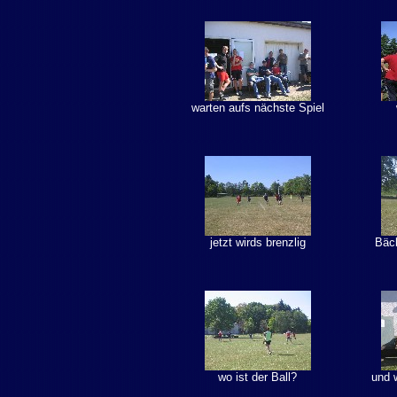
warten aufs nächste Spiel
jetzt wirds brenzlig
Bäck
wo ist der Ball?
und 