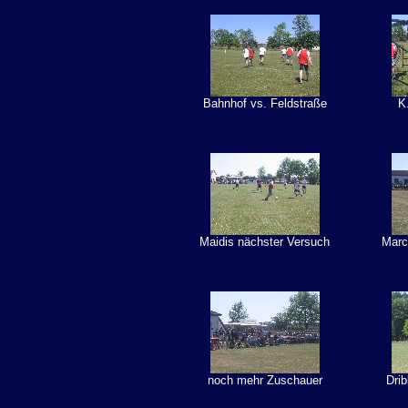
Bahnhof vs. Feldstraße
K
Maidis nächster Versuch
Marc
noch mehr Zuschauer
Dri